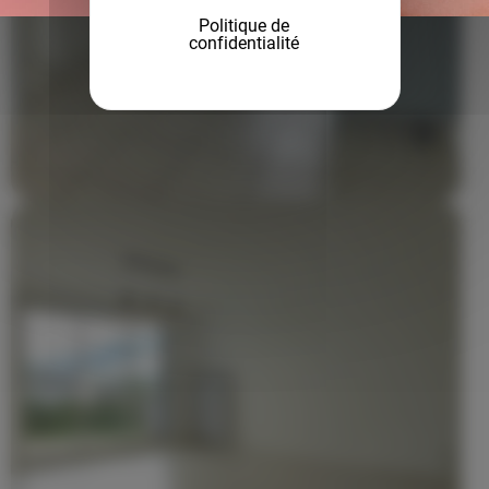
Politique de
confidentialité