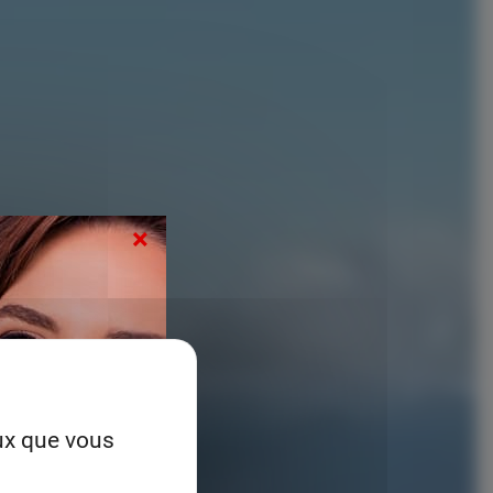
×
eux que vous