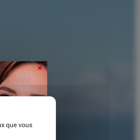
×
eux que vous