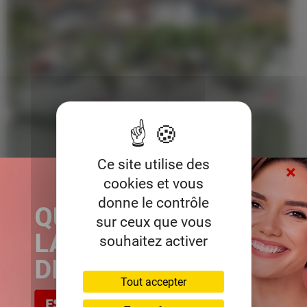
Ce site utilise des
×
cookies et vous
donne le contrôle
sur ceux que vous
souhaitez activer
Tout accepter