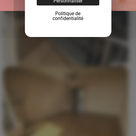
Personnaliser
Politique de
confidentialité