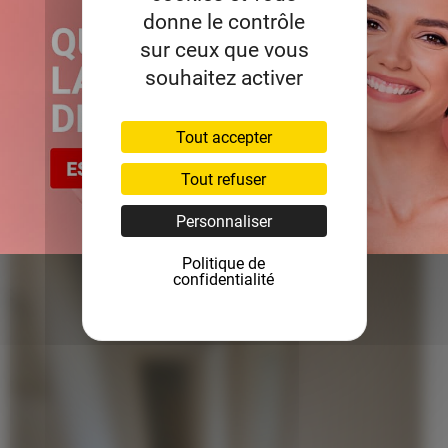
donne le contrôle
sur ceux que vous
souhaitez activer
Tout accepter
Tout refuser
Personnaliser
Politique de
confidentialité