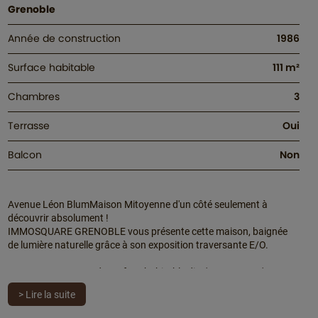
Grenoble
Année de construction
1986
Surface habitable
111 m²
Chambres
3
Terrasse
Oui
Balcon
Non
Avenue Léon BlumMaison Mitoyenne d'un côté seulement à
découvrir absolument !
IMMOSQUARE GRENOBLE vous présente cette maison, baignée
de lumière naturelle grâce à son exposition traversante E/O.
Avec ses 110.93 m² de surface habitable dite 'LOI CARREZ' et
130m² au sol répartis sur deux niveaux, cette demeure respire la
> Lire la suite
convivialité et l'espace. Vous disposez aussi de 85m² de
dépendances type garage double, cave et cuisine d'été.