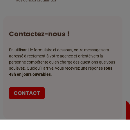
Résidences étudiantes
Contactez-nous !
En utilisant le formulaire ci-dessous, votre message sera
adressé directement à votre agence et orienté vers la
personne compétente ou en charge des questions que vous
soulevez. Quoiqu’il arrive, vous recevrez une réponse
sous
48h en jours ouvrables
.
CONTACT
Contact
Appelez-nous