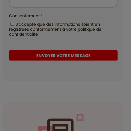
Consentement
*
J’accepte que des informations soient en
IMMOSQUARE GRENOBLE – Votre partenaire immobilier de
registrées conformément à votre politique de
confiance.
confidentialité
Honoraires inclus de 4.17% TTC à la charge de l'acquéreur. Prix
hors honoraires 307 200 €. Dans une copropriété de 2 lots.
Aucune procédure n'est en cours. Classe énergie D, Classe climat
D Montant estimé des dépenses annuelles d'énergie pour un
usage standard : entre 2160.00 € et 2990.00 € sur les années
2021, 2022 et 2023 (abonnements compris). Les informations
sur les risques auxquels ce bien est exposé sont disponibles sur le
site Géorisques : georisques.gouv.fr.