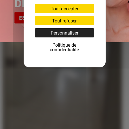
Tout accepter
Tout refuser
Personnaliser
Politique de
confidentialité