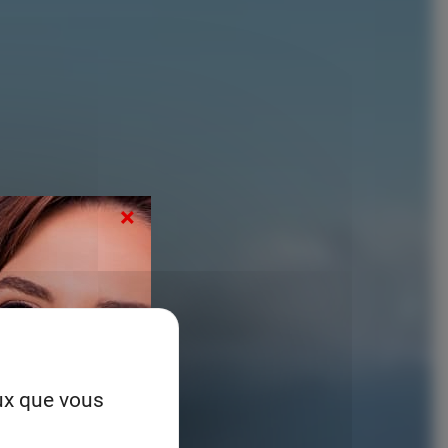
×
eux que vous