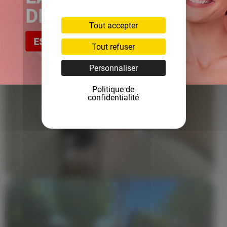
Tout accepter
Tout refuser
Personnaliser
Politique de
confidentialité