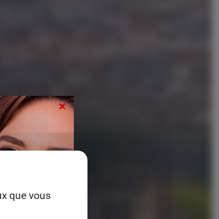
×
eux que vous