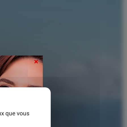
×
eux que vous