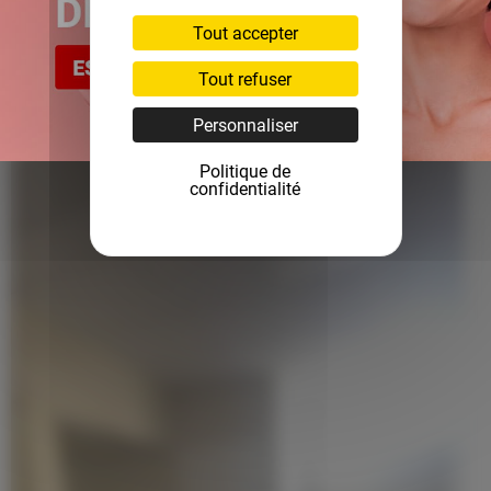
Tout accepter
Tout refuser
Personnaliser
Politique de
confidentialité