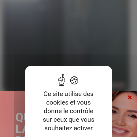
Ce site utilise des
×
cookies et vous
donne le contrôle
sur ceux que vous
souhaitez activer