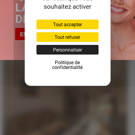
souhaitez activer
Tout accepter
Tout refuser
Personnaliser
Politique de
confidentialité