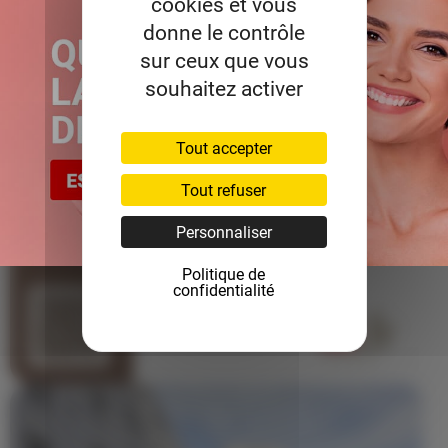
cookies et vous
donne le contrôle
sur ceux que vous
souhaitez activer
Tout accepter
Tout refuser
Personnaliser
Politique de
confidentialité