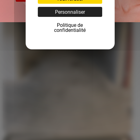
Personnaliser
Politique de
confidentialité